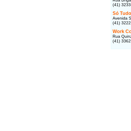
(41) 323
Só Tud
Avenida S
(41) 322
Work Co
Rua Quinz
(41) 336