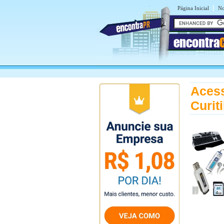
|
Página Inicial
No
encontra
Acess
Curit