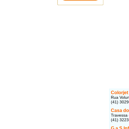
Colorjet
Rua Volunt
(41) 302
Casa do
Travessa 
(41) 322
G a S In