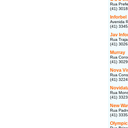
Rua Prefe
(41) 301
Inforbel
Avenida R
(41) 334
Jav Info
Rua Trajan
(41) 302
Murray
Rua Corone
(41) 302
Nova Vis
Rua Conse
(41) 322
Novidat
Rua Monse
(41) 332
New Wa
Rua Padre 
(41) 3335
Olympic
Rua Briga