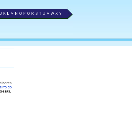
J
K
L
M
N
O
P
Q
R
S
T
U
V
W
X
Y
elhores
airro do
presas.