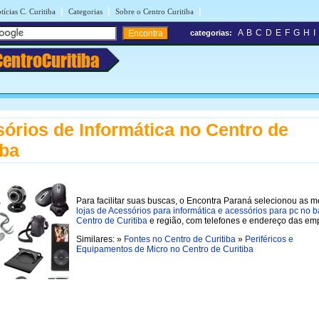
|
|
|
tícias C. Curitiba
Categorias
Sobre o Centro Curitiba
A
B
C
D
E
F
G
H
I
categorias:
CentroCuritiba
órios de Informática no Centro de
iba
Para facilitar suas buscas, o Encontra Paraná selecionou as m
lojas de Acessórios para informática e acessórios para pc no b
Centro de Curitiba
e região, com telefones e endereço das em
Similares: »
Fontes no Centro de Curitiba
»
Periféricos e
Equipamentos de Micro no Centro de Curitiba