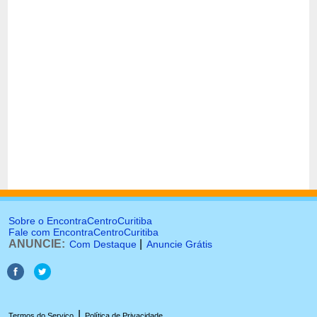
Sobre o EncontraCentroCuritiba
Fale com EncontraCentroCuritiba
ANUNCIE:
|
Com Destaque
Anuncie Grátis
|
Termos do Serviço
Política de Privacidade