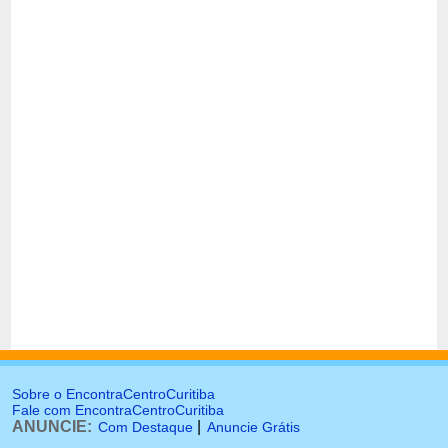
Sobre o EncontraCentroCuritiba
Fale com EncontraCentroCuritiba
ANUNCIE:
|
Com Destaque
Anuncie Grátis